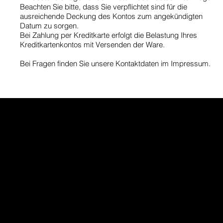
Beachten Sie bitte, dass Sie verpflichtet sind für die
ausreichende Deckung des Kontos zum angekündigten
Datum zu sorgen.
Bei Zahlung per Kreditkarte erfolgt die Belastung Ihres
Kreditkartenkontos mit Versenden der Ware.
Bei Fragen finden Sie unsere Kontaktdaten im Impressum.
Interesse geweckt?
Kontaktieren Sie uns noch heute
info@recycotech.com
Tel: 06120 97 90 900
AGB
Batteriehinweis