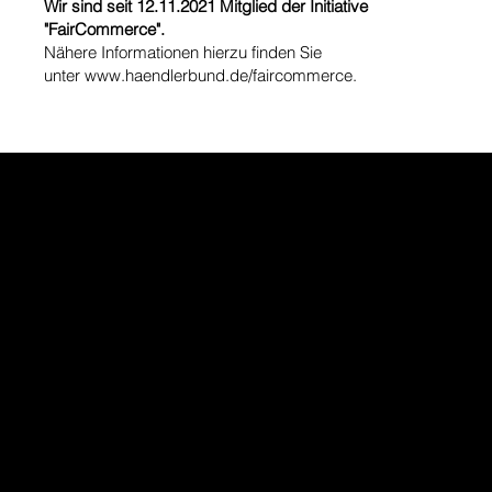
Wir sind seit 12.11.2021 Mitglied der Initiative
"FairCommerce".
Nähere Informationen hierzu finden Sie
unter
www.haendlerbund.de/faircommerce.
Interesse geweckt?
Kontaktieren Sie uns noch heute
info@recycotech.com
Tel: 06120 97 90 900
AGB
Batteriehinweis
Datenschutzerklärung
Impressum
Verpackungshinweise